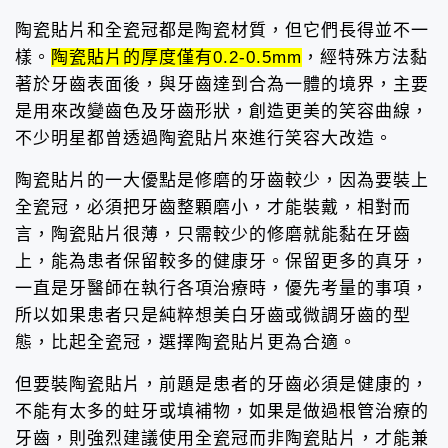
陶瓷貼片和全瓷冠都是陶瓷材質，但它們長得並不一
樣。
陶瓷貼片的厚度僅有0.2-0.5mm
，經特殊方法黏
著於牙齒表面後，與牙齒達到合為一體的境界，主要
是用來改變齒色及牙齒形狀，創造更美的笑容曲線，
不少明星都曾透過陶瓷貼片來進行笑容大改造。
陶瓷貼片的一大優點是修磨的牙齒較少，因為要裝上
全瓷冠，必須把牙齒整顆磨小，才能裝戴，相對而
言，陶瓷貼片很薄，只需較少的修磨就能黏在牙齒
上，能為患者保留較多的健康牙。保留更多的真牙，
一直是牙醫師在執行各項治療時，優先考量的事項，
所以如果患者只是純粹想美白牙齒或微調牙齒的型
態，比起全瓷冠，選擇陶瓷貼片更為合適。
但要裝陶瓷貼片，前題是患者的牙齒必須是健康的，
不能有太多的蛀牙或填補物，如果是做過根管治療的
牙齒，則強烈建議使用全瓷冠而非陶瓷貼片，才能兼