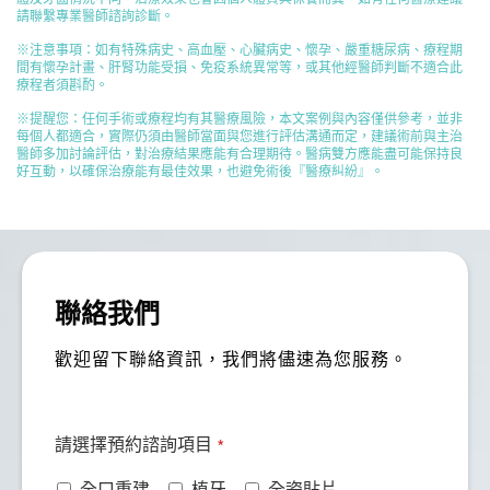
請聯繫專業醫師諮詢診斷。
※注意事項：如有特殊病史、高血壓、心臟病史、懷孕、嚴重糖尿病、療程期
間有懷孕計畫、肝腎功能受損、免疫系統異常等，或其他經醫師判斷不適合此
療程者須斟酌。
※提醒您：任何手術或療程均有其醫療風險，本文案例與內容僅供參考，並非
每個人都適合，實際仍須由醫師當面與您進行評估溝通而定，建議術前與主治
醫師多加討論評估，對治療結果應能有合理期待。醫病雙方應能盡可能保持良
好互動，以確保治療能有最佳效果，也避免術後『醫療糾紛』。
聯絡我們
歡迎留下聯絡資訊，我們將儘速為您服務。
請選擇預約諮詢項目
*
全口重建
植牙
全瓷貼片