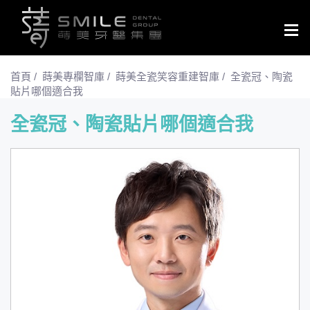
Togg
navig
首頁
/
蒔美專欄智庫
/
蒔美全瓷笑容重建智庫
/
全瓷冠、陶瓷
貼片哪個適合我
全瓷冠、陶瓷貼片哪個適合我