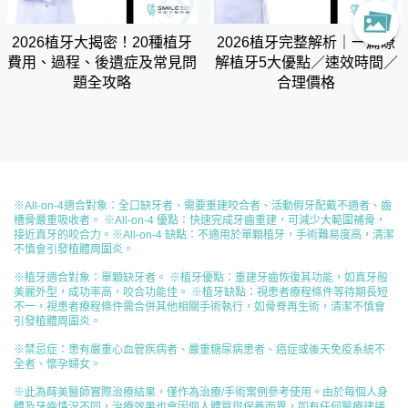
2026植牙大揭密！20種植牙
2026植牙完整解析｜一篇瞭
費用、過程、後遺症及常見問
解植牙5大優點／速效時間／
題全攻略
合理價格
※All-on-4適合對象​：全口缺牙者、需要重建咬合者、活動假牙配戴不適者、齒
槽骨嚴重吸收者。 ※All-on-4 優點：快速完成牙齒重建，可減少大範圍補骨，
接近真牙的咬合力。※All-on-4 缺點：不適用於單顆植牙，手術難易度高，清潔
不慎會引發植體周圍炎。
※植牙適合對象​：單顆缺牙者。 ※植牙優點：重建牙齒恢復其功能，如真牙般
美麗外型，成功率高，咬合功能佳。 ※植牙缺點：視患者療程條件等待期長短
不一，視患者療程條件需合併其他相關手術執行，如骨脊再生術，清潔不慎會
引發植體周圍炎。
※禁忌症：患有嚴重心血管疾病者、嚴重糖尿病患者、癌症或後天免疫系統不
全者、懷孕婦女。
※此為蒔美醫師實際治療結果，僅作為治療/手術案例參考使用。由於每個人身
體及牙齒情況不同，治療效果也會因個人體質與保養而異，如有任何醫療建議