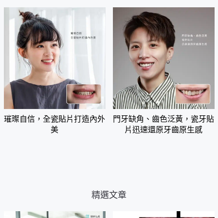
璀璨自信，全瓷貼片打造內外
門牙缺角、齒色泛黃，瓷牙貼
美
片迅速還原牙齒原生感
精選文章