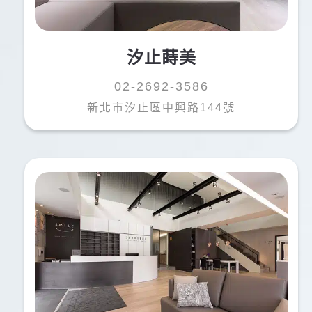
汐止蒔美
02-2692-3586
新北市汐止區中興路144號