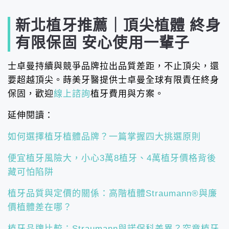
新北植牙推薦｜頂尖植體 終身
有限保固 安心使用一輩子
士卓曼持續與競爭品牌拉出品質差距，不止頂尖，還
要超越頂尖。蒔美牙醫提供士卓曼全球有限責任終身
保固，歡迎
線上諮詢
植牙費用與方案。
延伸閱讀：
如何選擇植牙植體品牌？一篇掌握四大挑選原則
便宜植牙風險大，小心3萬8植牙、4萬植牙價格背後
藏可怕陷阱
植牙品質與定價的關係：高階植體Straumann®與廉
價植體差在哪？
植牙品牌比較：Straumann與諾保科差異？究竟植牙