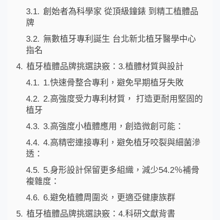
3.1.
創始者為科學家 從頂級鐘錶 到精工植體品
牌
3.2.
無數植牙專利誕生 台北新北植牙醫學中心
指名
4.
植牙植體品牌挑選訣竅：3.植體材質與設計
4.1.
1.快速骨整合專利，避免早期植牙失敗
4.2.
2.高強度受力專利材質， 打造更耐用堅固的
植牙
4.3.
3.高強度小植體應用，創造微創可能：
4.4.
4.高精密連接專利，避免植牙咬裂與細菌滲
透：
4.5.
5.身形設計保留更多組織，減少54.2％補骨
複雜度：
4.6.
6.避免植體周圍炎，更適亞健康族群
5.
植牙植體品牌挑選訣竅：4.科研文獻背書