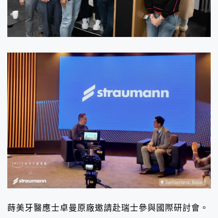
蒔美牙醫應士卓曼原廠邀請赴瑞士參與國際研討會。