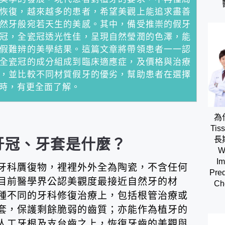
恢復，越來越多的患者，希望美觀上能追求盡善
然牙般宛若天生的美感。其中，備受推崇的假牙
冠，全瓷冠透光性佳，呈現自然瑩潤的色澤，能
假難辨的美學結果。這篇文章將帶領患者一一認
全瓷冠的成分組成到臨床適應症，及價格與治療
，並比較不同材質假牙的優劣，幫助患者在選擇
時，有更全面了解。
為
Tis
長
牙冠、牙套是什麼？
W
Im
牙科贋復物，裡裡外外全為陶瓷，不含任何
Pred
目前醫學界公認美觀度最接近自然牙的材
Cho
種不同的牙科修復治療上，包括根管治療或
套，保護剩餘脆弱的齒質；亦能作為植牙的
人工牙根及支台齒之上，恢復牙齒的美觀與