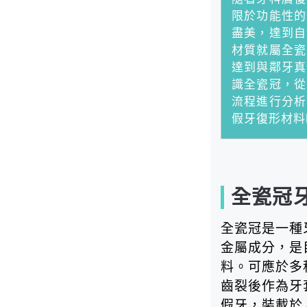
限於功能性的
盡美，達到自
材質就屬全瓷
達到與鄰牙真
識全瓷冠，從
流程進行分析
假牙復形材料
全瓷冠
全瓷冠是一種
金屬成分，是
料。可應於多
齒裂後作為牙
假牙，裝載於