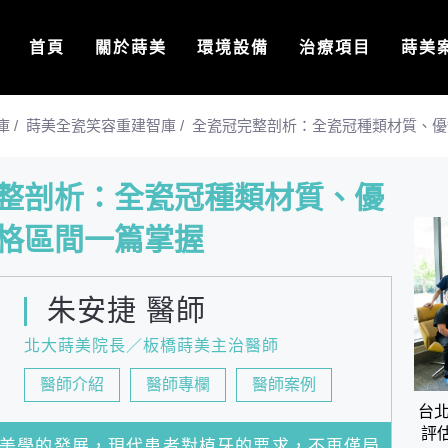
首頁
關於蒔美
環境設備
治療項目
蒔美
庫
/
蒔美全瓷笑容重建智庫
/
全瓷冠完整剖析：全瓷冠種類材質、優
整剖析：全瓷冠種類材質、優
格區間一篇掌握
朱安捷 醫師
北大蒔美院長／板橋蒔美主治醫師
醫師介紹
醫師專欄
醫師案例
台
評
美學的發展，現代患者對植牙的要求，不再僅局