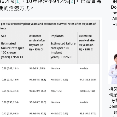
.4％[
1
]、10年存活率94.4%[
2
]，已證實為
的
Doe
期的治療方式。
th
Af
Ri
植
骨
牙
Dent
is