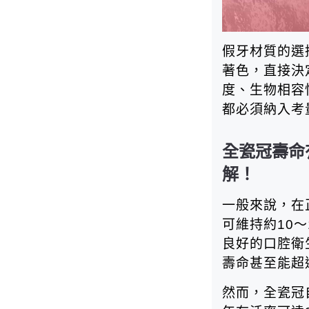
假牙材質的選
著色，直接決
度、生物相容
都必須納入考
全瓷冠壽命
解！
一般來說，在
可維持約10
良好的口腔衛
壽命甚至能超
然而，全瓷冠自