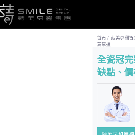
首頁
/
蒔美專欄智
篇掌握
全瓷冠完
缺點、價
隨著牙科贋復