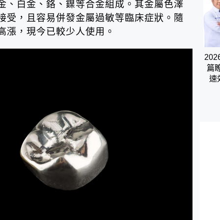
金、白金、鉻、鎳等合金組成。其金屬色澤
接受，且容易併發金屬過敏等臨床症狀。隨
高漲，現今已較少人使用。
20
篇
速