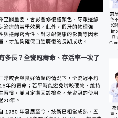
前
擇至關重要，會影響修復體顏色、牙齦邊緣
色
起時間
定治療的美學效果，此外，假牙的物理強
Imp
性與邊緣密合性、對牙齦健康的影響等因素
Ris
量，才能夠確保口腔贋復的長期成功。
Gums
有多長？全瓷冠壽命、存活率一次了
正常咬合與良好清潔的情況下，全瓷冠平均
～15年的壽命；若平時能避免啃咬硬物、維持
生習慣，並且定期回診檢查，全瓷冠的使用
過20年。
為
 1980 年發展至今，技術已相當成熟，五
置