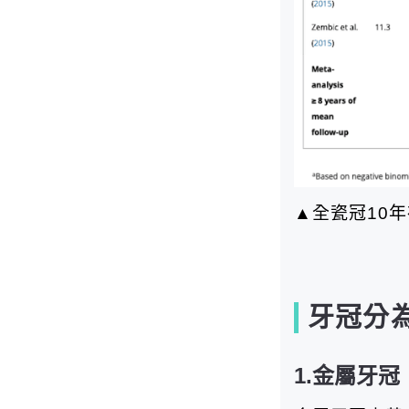
▲全瓷冠10
牙冠分
1.金屬牙冠