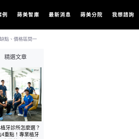
案例
蒔美智庫
最新消息
蒔美分院
我想諮詢
缺點、價格區間一
精選文章
北植牙診所怎麼選？
估4重點！專業植牙