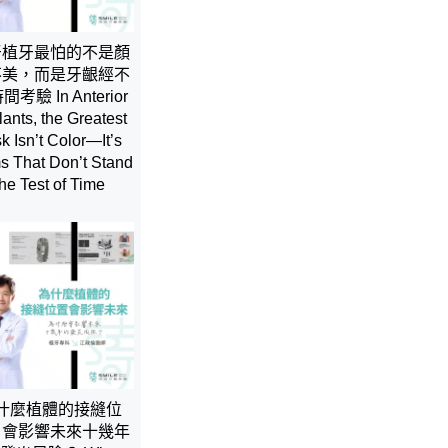
牙植牙最怕的不是顏
不美，而是牙齦經不
考驗 In Anterior
lants, the Greatest
k Isn’t Color—It’s
 That Don’t Stand
the Test of Time
什麼植體的接縫位
，會影響未來十幾年