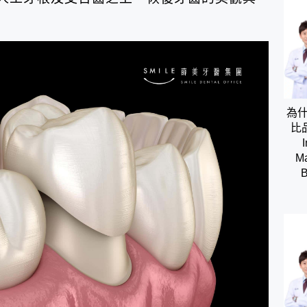
為
比
I
Ma
B