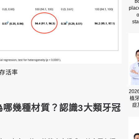
b
plac
o
sta
年存活率
20
植
症
為哪幾種材質？認識3大類牙冠