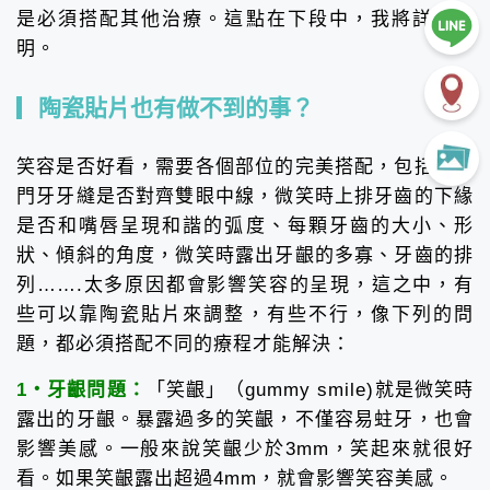
是必須搭配其他治療。這點在下段中，我將詳細說
明。
陶瓷貼片也有做不到的事？
笑容是否好看，需要各個部位的完美搭配，包括正中
門牙牙縫是否對齊雙眼中線，微笑時上排牙齒的下緣
是否和嘴唇呈現和諧的弧度、每顆牙齒的大小、形
狀、傾斜的角度，微笑時露出牙齦的多寡、牙齒的排
列…….太多原因都會影響笑容的呈現，這之中，有
些可以靠陶瓷貼片來調整，有些不行，像下列的問
題，都必須搭配不同的療程才能解決：
1・牙齦問題：
「笑齦」（gummy smile)就是微笑時
露出的牙齦。暴露過多的笑齦，不僅容易蛀牙，也會
影響美感。一般來說笑齦少於3mm，笑起來就很好
看。如果笑齦露出超過4mm，就會影響笑容美感。