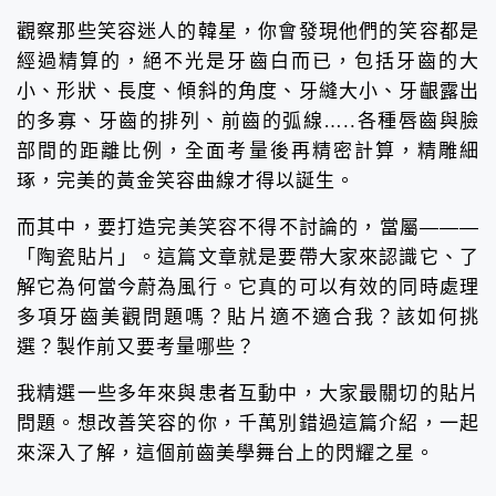
觀察那些笑容迷人的韓星，你會發現他們的笑容都是
經過精算的，絕不光是牙齒白而已，包括牙齒的大
小、形狀、長度、傾斜的角度、牙縫大小、牙齦露出
的多寡、牙齒的排列、前齒的弧線…..各種唇齒與臉
部間的距離比例，全面考量後再精密計算，精雕細
琢，完美的黃金笑容曲線才得以誕生。
而其中，要打造完美笑容不得不討論的，當屬———
「陶瓷貼片」。這篇文章就是要帶大家來認識它、了
解它為何當今蔚為風行。它真的可以有效的同時處理
多項牙齒美觀問題嗎？貼片適不適合我？該如何挑
選？製作前又要考量哪些？
我精選一些多年來與患者互動中，大家最關切的貼片
問題。想改善笑容的你，千萬別錯過這篇介紹，一起
來深入了解，這個前齒美學舞台上的閃耀之星。