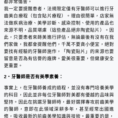
都非常傷害。
我一定要提醒患者，法規限定僅有牙醫師可以進行牙
齒美白療程（包含貼片療程）。理由很簡單，店家無
法做疾病治療、美學診斷、感染控制、使用的產品也
來源不明，品質堪慮（這些產品絕非陶瓷貼片）。因
此，只要患者來蒔美進行評估，無論最後有沒有在我
們家做，我都會提醒他們，千萬不要貪小便宜，絕對
要找有經驗的牙醫師施作，「陶瓷貼片」的來源也要
留意是否為有信譽的廠牌。愛美很重要，但健康安全
更重要。
2・牙醫師是否有美學素養：
事實上，在牙醫師養成的過程，並沒有專門培養美學
的科目，因此並非每位牙醫師對美都有優越的品味與
堅持。因此在挑選牙醫師時，最好選擇專攻前齒美學
的醫師，意即在此領域深耕多年，甚至經常出國進
修，吸收最新的前齒美學知識與技術。最重要的是，