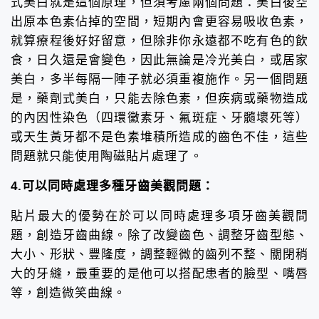
式美白就是這個原理，但須考慮兩個問題：美白後空
出原本色素佔掉的空間，短期內會更容易吸收色素，
就算療程後好好留意，但除非你永遠都不吃有色的飲
食，日久還是會變色，因此無論是冷光美白，或居家
美白，多半每隔一陣子就必須重複施作。另一個問題
是，藥劑式美白，只能去除色素，但疾病或藥物造成
的內因性染色（四環黴素牙、氟斑症、牙髓壞死等）
或天生黃牙都不是色素堆積所造成的齒色不佳，這些
問題就只能使用陶磁貼片處理了。
4.可以同時處理多種牙齒美觀問題：
貼片最大的優勢在於可以同時處理多項牙齒美觀問
題，創造牙齒曲線。除了改變齒色、調整牙齒型態、
大小、形狀、豐隆度，調整輕微的齒列不整、關閉稍
大的牙縫，最重要的是他可以搭配患者的臉型、嘴唇
等，創造微笑曲線。