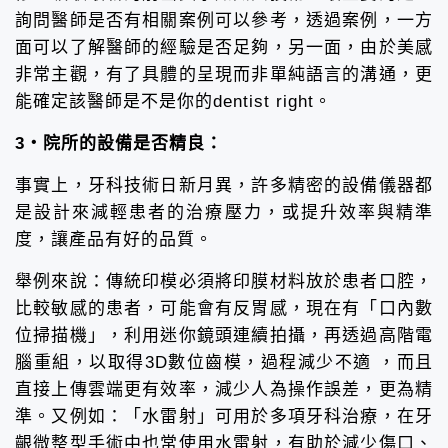
詢問醫師是否有相關案例可以參考，透過案例，一方
面可以了解醫師的經驗是否足夠，另一面，由於美感
非常主觀，有了具體的呈現而非單純語言的溝通，更
能確定該醫師是不是你的dentist right。
3・院所的設備是否精良：
事實上，牙科技術日新月異，許多精密的設備儀器都
是設計來減輕患者的治療壓力，或提升效率與精準
度，讓產品有好的品質。
舉例來說：傳統印模必須將印膜材料放於患者口腔，
比較敏感的患者，可能會有反胃感，現在有「口內數
位掃描機」，利用迷你鏡頭連續拍攝，再透過高階電
腦重組，以取得3D數位齒模，過程減少不適 ，而且
直接上傳雲端更有效率，減少人為操作誤差，更為精
準。又例如：「水雷射」可用於多項牙科治療，在牙
齦微整型手術中也常使用水雷射，有助於減少傷口、