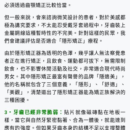
必須透過齒顎矯正比較恰當。
但一般來說，會來諮詢微笑設計的患者，對於美感都
極為講究要求，不太能忍受戴牙套過程中，牙齒裝上
金屬鋼線這種暫時性的不完美。針對這樣的民眾，我
們會建議評估是否適合「隱形矯正」療程。
由於隱形矯正器為透明的色澤，幾乎讓人無法察覺患
者正在進行矯正，且飲食、運動都可拔下，無需限制
飲食，也不影響休閒活動及社交，非常適合現代時尚
男女。其中隱形矯正最富有聲譽的品牌「隱適美」，
他的名稱就包含了三個意義，「隱形」、「舒適」、
「美觀」，清楚道出了隱形矯正器能為矯正族解決的
三種困擾。
3・牙齒已經非常脆弱：
貼片就像磁磚黏在地板一
樣，當它與自然牙緊密黏著、合為一體後，就能達到
應有的強度。但如果牙齒本身的結構不足以支撐整體