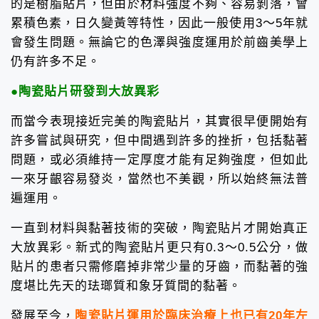
的是樹脂貼片，但由於材料強度不夠、容易剝落，會
累積色素，日久變黃等特性，因此一般使用3～5年就
會發生問題。無論它的色澤與強度運用於前齒美學上
仍有許多不足。
●陶瓷貼片研發到大放異彩
而當今表現接近完美的陶瓷貼片，其實很早便開始有
許多嘗試與研究，但中間遇到許多的挫折，包括黏著
問題，或必須維持一定厚度才能有足夠強度，但如此
一來牙齦容易發炎，當然也不美觀，所以始終無法普
遍運用。
一直到材料與黏著技術的突破，陶瓷貼片才開始真正
大放異彩。新式的陶瓷貼片更只有0.3～0.5公分，做
貼片的患者只需修磨掉非常少量的牙齒，而黏著的強
度堪比先天的珐瑯質和象牙質間的黏著。
發展至今，
陶瓷貼片運用於臨床治療上也已有20年左