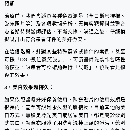
預期。
治療前，我們會透過各種儀器測量（全口斷層掃描、
臨床照片等）及各項數據分析，蒐集客觀資料並整合
患者期待與醫師評估，不斷交換、溝通之後，仔細模
擬設計出符合患者條件的美好微笑。
在這個階段，針對某些特殊需求或條件的案例，甚至
可採「DSD數位微笑設計」，可請醫師先製作暫時性
的模型，讓患者可於術前進行「試戴」，預先看見術
後的效果。
3・美白效果超持久：
如果依照醫囑好好保養使用，陶瓷貼片的使用效期是
很長的，甚至可說是永久型的贋復物。目前其他的美
白方式，無論是冷光美白或居家美白，都是屬於藥劑
式美白，就像衣服髒了用洗劑洗掉上頭的髒污，藥劑