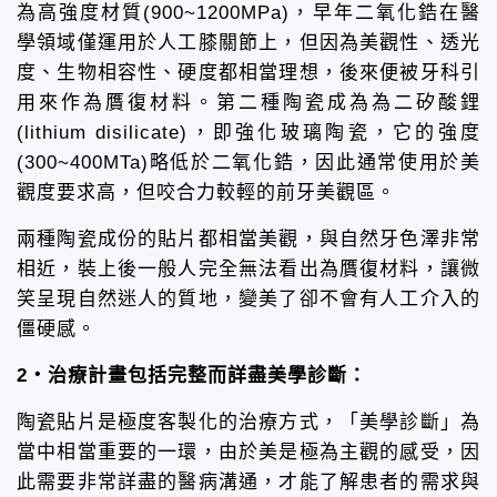
為高強度材質(900~1200MPa)，早年二氧化鋯在醫
學領域僅運用於人工膝關節上，但因為美觀性、透光
度、生物相容性、硬度都相當理想，後來便被牙科引
用來作為贋復材料。第二種陶瓷成為為二矽酸鋰
(lithium disilicate)，即強化玻璃陶瓷，它的強度
(300~400MTa)略低於二氧化鋯，因此通常使用於美
觀度要求高，但咬合力較輕的前牙美觀區。
兩種陶瓷成份的貼片都相當美觀，與自然牙色澤非常
相近，裝上後一般人完全無法看出為贋復材料，讓微
笑呈現自然迷人的質地，變美了卻不會有人工介入的
僵硬感。
2・治療計畫包括完整而詳盡美學診斷：
陶瓷貼片是極度客製化的治療方式，「美學診斷」為
當中相當重要的一環，由於美是極為主觀的感受，因
此需要非常詳盡的醫病溝通，才能了解患者的需求與