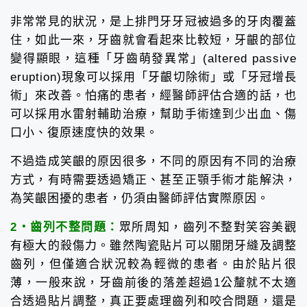
非常常見的狀況，是上排門牙牙冠被過多的牙肉覆蓋
住，如此一來，牙齒就會看起來比較短，牙齦的部位
變得顯眼，這種「牙齒萌發異常」(altered passive
eruption)現象可以採用「牙齦切除術」或「牙冠增長
術」來改善。怕痛的患者，經醫師評估合適的話，也
可以採用水雷射輔助治療，幫助手術達到少出血、傷
口小、復原速度快的效果。
不過造成笑齦的原因很多，不同的原因有不同的治療
方式，有時需要透過矯正、甚至正顎手術才能解決，
為笑齦困擾的患者，仍須由醫師評估實際原因。
2・齒列不整問題：
眾所周知，齒列不整對笑容美觀
有極大的殺傷力。雖然陶瓷貼片可以關閉牙縫及調整
齒列，但僅適合狀況較為輕微的患者。由於貼片很
薄，一般來說，牙齒前後的落差超過1公釐就不太適
合透過貼片調整，真正要處理齒列和咬合問題，還是