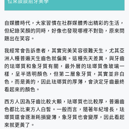
位來談談前牙美學
自媒體時代，大家習慣在社群媒體秀出精彩的生活，
但紀錄笑顏的同時，好像也發現哪裡不對勁，原來問
題出在笑容。
我經常會告訴患者，其實完美笑容很難天生，尤其亞
洲人種普遍天生齒色就偏黃。這種先天差異，與牙齒
的珐瑯質和象牙質有關，最外層的珐瑯質像玻璃一
樣，呈半透明顏色，但第二層象牙質，其實並非白
色，而是黃的，因此珐瑯質的厚薄，會決定牙齒最終
看起來的顏色。
西方人因為牙齒比較大顆，珐瑯質也比較厚，普遍齒
色都比比東方人白皙。一般而言，隨著年紀增長，珐
瑯質還會逐漸耗損變薄，象牙質也會變厚，因此看起
來就更黃了。