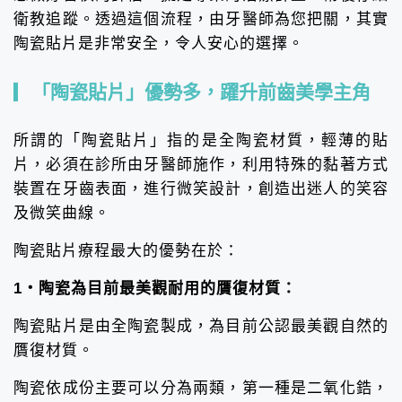
衛教追蹤。透過這個流程，由牙醫師為您把關，其實
陶瓷貼片是非常安全，令人安心的選擇。
「陶瓷貼片」優勢多，躍升前齒美學主角
所謂的「陶瓷貼片」指的是全陶瓷材質，輕薄的貼
片，必須在診所由牙醫師施作，利用特殊的黏著方式
裝置在牙齒表面，進行微笑設計，創造出迷人的笑容
及微笑曲線。
陶瓷貼片療程最大的優勢在於：
1・陶瓷為目前最美觀耐用的贋復材質：
陶瓷貼片是由全陶瓷製成，為目前公認最美觀自然的
贋復材質。
陶瓷依成份主要可以分為兩類，第一種是二氧化鋯，