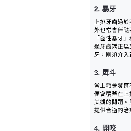
2. 暴牙
上排牙齒過於
外也常會伴隨
「齒性暴牙」
過牙齒矯正達
牙，則須介入
3. 戽斗
當上顎骨發育
便會覆蓋在上
美觀的問題。
提供合適的治
4. 開咬