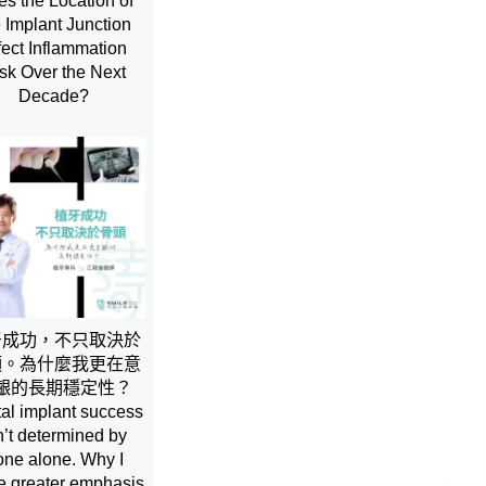
s the Location of
e Implant Junction
fect Inflammation
sk Over the Next
Decade?
牙成功，不只取決於
頭。為什麼我更在意
齦的長期穩定性？
al implant success
n’t determined by
one alone. Why I
e greater emphasis