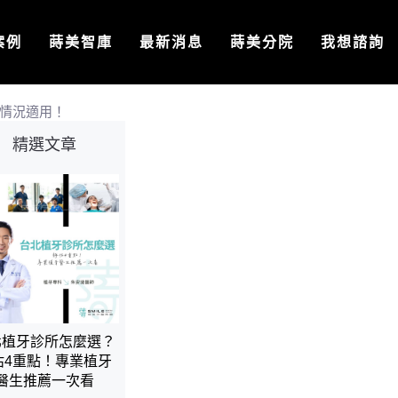
案例
蒔美智庫
最新消息
蒔美分院
我想諮詢
情況適用！
精選文章
北植牙診所怎麼選？
估4重點！專業植牙
醫生推薦一次看