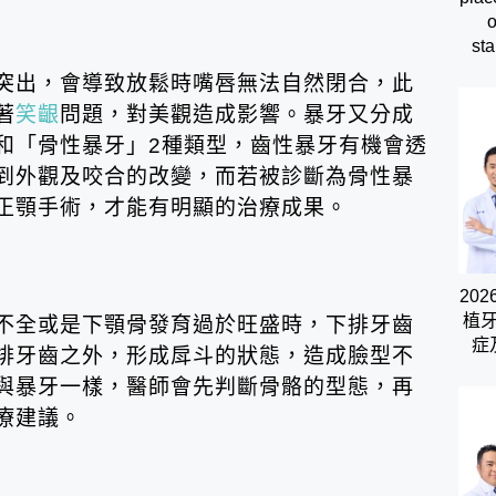
o
sta
突出，會導致放鬆時嘴唇無法自然閉合，此
著
笑齦
問題，對美觀造成影響。暴牙又分成
和「骨性暴牙」2種類型，齒性暴牙有機會透
到外觀及咬合的改變，而若被診斷為骨性暴
正顎手術，才能有明顯的治療成果。
20
植
不全或是下顎骨發育過於旺盛時，下排牙齒
症
排牙齒之外，形成戽斗的狀態，造成臉型不
與暴牙一樣，醫師會先判斷骨骼的型態，再
療建議。