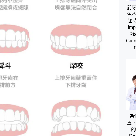
前
色
起時間
Imp
Ris
Gums
為
置
的