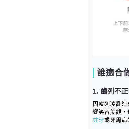
誰適合
1. 齒列不正
因齒列凌亂造
響笑容美觀，
蛀牙
或牙周病