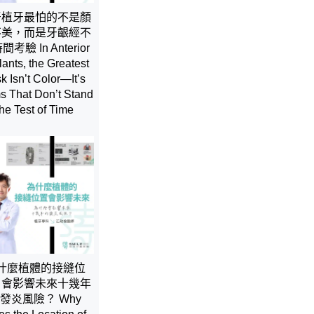
牙植牙最怕的不是顏
不美，而是牙齦經不
考驗 In Anterior
lants, the Greatest
k Isn’t Color—It’s
 That Don’t Stand
the Test of Time
什麼植體的接縫位
，會影響未來十幾年
發炎風險？ Why