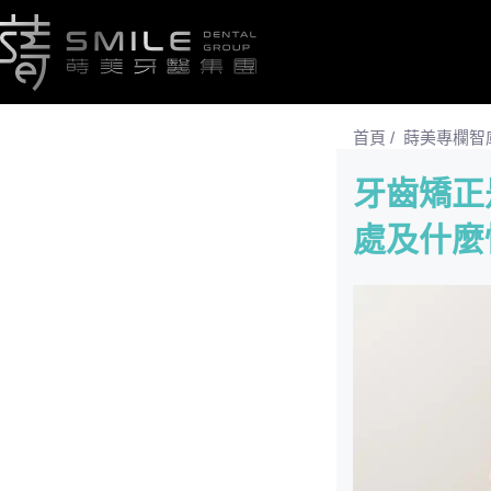
首頁
/
蒔美專欄智
牙齒矯正
處及什麼