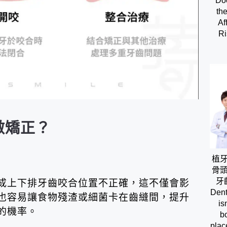
Doe
th
Af
Ri
做矯正？
植
骨
牙
成上下排牙齒咬合位置不正確，這不僅會影
Dent
也容易讓食物殘渣或細菌卡在齒縫間，提升
is
的機率。
b
plac