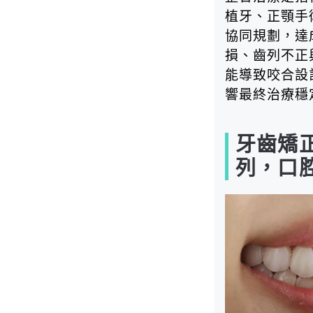
植牙、正顎手
協同規劃，達
損、齒列不正
能導致咬合設
響最終治療穩
牙齒矯
列，口