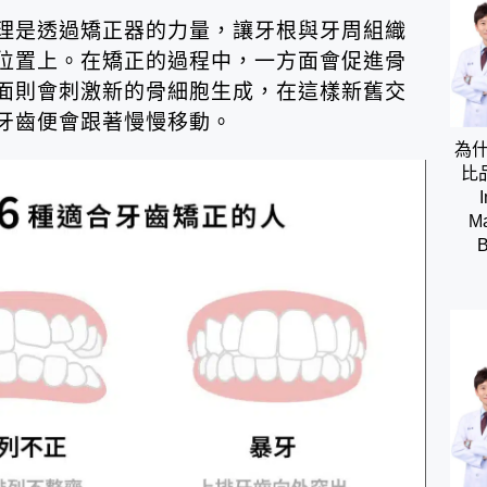
理是透過矯正器的力量，讓牙根與牙周組織
位置上。在矯正的過程中，一方面會促進骨
面則會刺激新的骨細胞生成，在這樣新舊交
牙齒便會跟著慢慢移動。
為
比
I
Ma
B