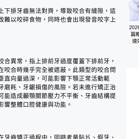
上下排牙齒無法對齊，導致咬合有縫隙，這
致難以咬碎食物，同時也會出現發音咬字上
20
篇
速
咬合異常，指上排前牙過度覆蓋下排前牙，
在咬合時幾乎完全被遮蔽。此類型的咬合問
垂直向量過深，可能影響下顎正常活動範
牙磨耗、牙齦損傷的風險。若未進行矯正治
可能造成顳顎關節壓力不平衡、牙齒結構提
影響整體口腔健康與功能。
在牙齒矯正過程中，同時考量貼片、假牙、