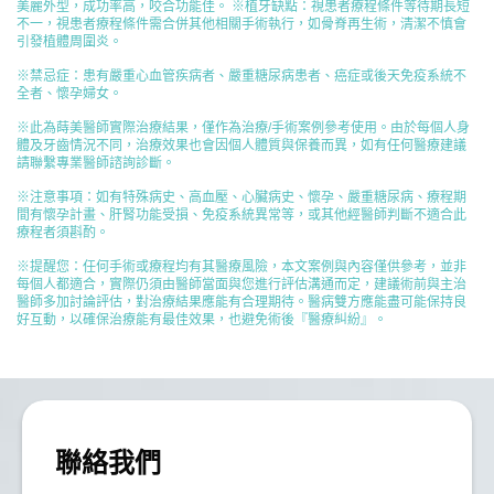
美麗外型，成功率高，咬合功能佳。 ※植牙缺點：視患者療程條件等待期長短
不一，視患者療程條件需合併其他相關手術執行，如骨脊再生術，清潔不慎會
引發植體周圍炎。
※禁忌症：患有嚴重心血管疾病者、嚴重糖尿病患者、癌症或後天免疫系統不
全者、懷孕婦女。
※此為蒔美醫師實際治療結果，僅作為治療/手術案例參考使用。由於每個人身
體及牙齒情況不同，治療效果也會因個人體質與保養而異，如有任何醫療建議
請聯繫專業醫師諮詢診斷。
※注意事項：如有特殊病史、高血壓、心臟病史、懷孕、嚴重糖尿病、療程期
間有懷孕計畫、肝腎功能受損、免疫系統異常等，或其他經醫師判斷不適合此
療程者須斟酌。
※提醒您：任何手術或療程均有其醫療風險，本文案例與內容僅供參考，並非
每個人都適合，實際仍須由醫師當面與您進行評估溝通而定，建議術前與主治
醫師多加討論評估，對治療結果應能有合理期待。醫病雙方應能盡可能保持良
好互動，以確保治療能有最佳效果，也避免術後『醫療糾紛』。
聯絡我們