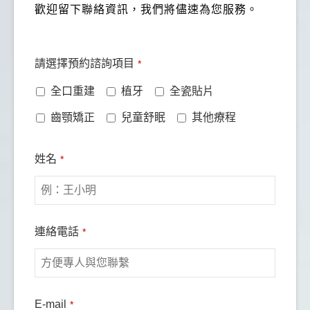
歡迎留下聯絡資訊，我們將儘速為您服務。
Business
請選擇預約諮詢項目
*
Email
*
全口重建
植牙
全瓷貼片
齒顎矯正
兒童舒眠
其他療程
姓名
*
連絡電話
*
E-mail
*