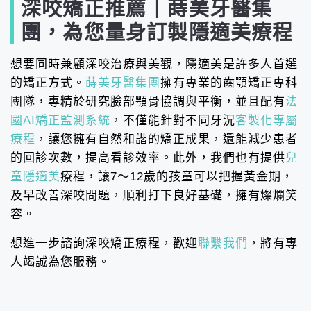
深咬矯正推薦｜蒔美牙醫集
團，為您量身訂製隱適美療程
想要同時兼顧深咬治療與美觀，隱適美是許多人首選
的矯正方式。
蒔美牙醫集團
擁有專業的齒顎矯正專科
團隊，專精於研究臉部顎骨協調與平衡，並且配有
法
國AI矯正監測系統
，不僅能針對不同牙況
客製化專屬
療程
，讓您擁有自然和諧的矯正成果，還能減少患者
的回診次數，提高看診效率。此外，我們也有提供
兒
童隱適美
療程，讓7～12歲的孩童可以把握黃金期，
及早改善深咬問題，順利打下良好基礎，擁有燦爛笑
容。
想進一步諮詢深咬矯正療程，歡迎
聯繫我們
，將有專
人竭誠為您服務。