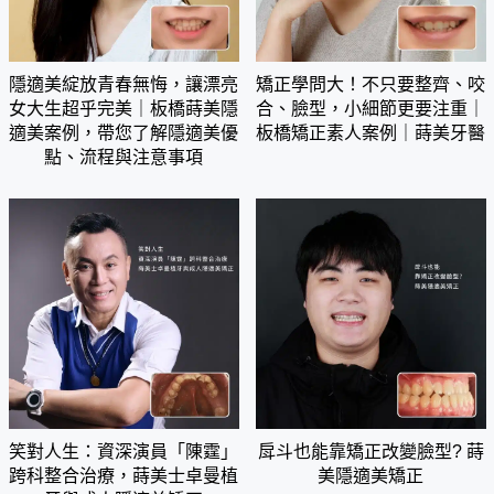
隱適美綻放青春無悔，讓漂亮
矯正學問大！不只要整齊、咬
女大生超乎完美｜板橋蒔美隱
合、臉型，小細節更要注重｜
適美案例，帶您了解隱適美優
板橋矯正素人案例｜蒔美牙醫
點、流程與注意事項
笑對人生：資深演員「陳霆」
戽斗也能靠矯正改變臉型? 蒔
跨科整合治療，蒔美士卓曼植
美隱適美矯正