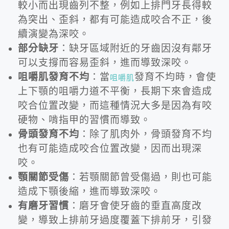
較小而出現齒列不整，例如上排門牙長得較
為突出、歪斜，都有可能造成咬合不正，後
續演變為深咬。
部分缺牙
：缺牙區域附近的牙齒因沒有鄰牙
可以支撐而容易歪斜，進而導致深咬。
咀嚼肌發育不均
：當
發育不均時，會使
咀嚼肌
上下顎的咀嚼力道不平衡，長期下來會造成
咬合位置改變，而這種情況大多是因為有咬
硬物、啃指甲的習慣而導致。
骨頭發育不均
：除了肌肉外，骨頭發育不均
也有可能造成咬合位置改變，因而出現深
咬。
顎關節受傷
：若顎關節曾受傷過，則也可能
造成下顎後縮，進而導致深咬。
有磨牙習慣
：磨牙會使牙齒的垂直高度改
變，導致上排前牙過度覆蓋下排前牙，引發