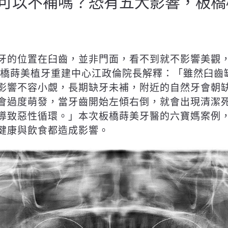
可以不補嗎？恐有五大影響，板橋
牙的位置在臼齒，並非門面，看不到就不影響美觀
板橋蒔美植牙重建中心江政倫院長解釋：「雖然臼齒
影響不容小覷，長期缺牙未補，附近的自然牙會朝
會過度萌發，當牙齒開始左傾右倒，就會出現清潔
導致惡性循環。」本次板橋蒔美牙醫的六寶媽案例
健康與飲食都造成影響。