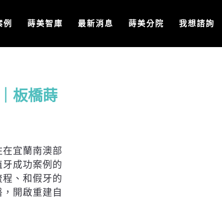
案例
蒔美智庫
最新消息
蒔美分院
我想諮詢
｜板橋蒔
住在宜蘭南澳部
植牙成功案例的
流程、和假牙的
醫，開啟重建自