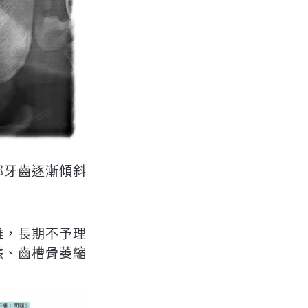
鄰牙齒逐漸傾斜
難，長期不予理
據、齒槽骨萎縮