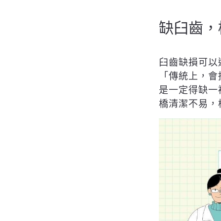
缺臼齒，
臼齒缺損可以
「傳統上，會
是一定得缺一
橋清潔不易，