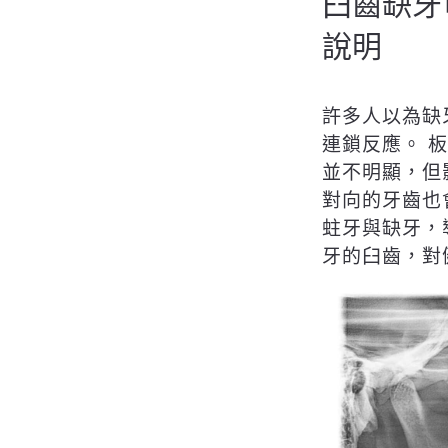
臼齒缺牙
說明
許多人以為缺
連鎖反應。 
並不明顯，但
對向的牙齒也
蛀牙與缺牙，
牙的臼齒，對