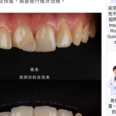
法保留，需要進行植牙治療。
前
色
起時間
Imp
Ris
Gums
為
置
的