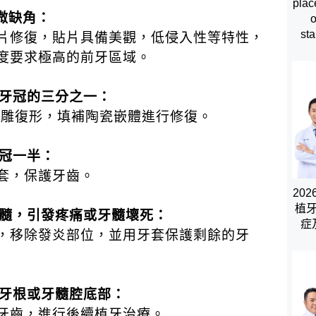
plac
微缺角：
o
sta
片修復，貼片具備美觀，低侵入性等特性，
度要求極高的前牙區域。
約牙冠的三分之一：
齒雕復形，填補陶瓷嵌體進行修復。
牙冠一半：
套，保護牙齒。
20
植
入牙髓，引發疼痛或牙髓壞死：
症
，移除發炎部位，並用牙套保護剩餘的牙
到牙根或牙髓腔底部：
牙齒，進行後續植牙治療。