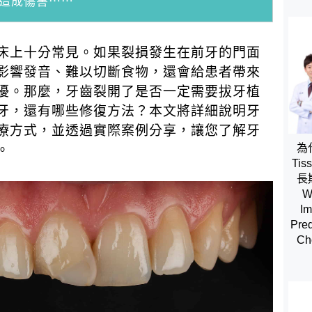
造成傷害⋯⋯
床上十分常見。如果裂損發生在前牙的門面
影響發音、難以切斷食物，還會給患者帶來
擾。那麼，牙齒裂開了是否一定需要拔牙植
牙，還有哪些修復方法？本文將詳細說明牙
療方式，並透過實際案例分享，讓您了解牙
為
。
Tis
長
W
Im
Pred
Cho