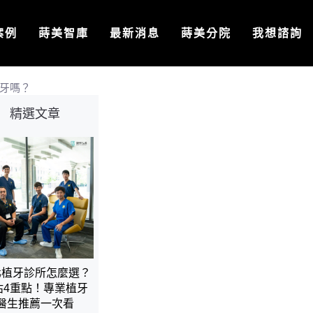
案例
蒔美智庫
最新消息
蒔美分院
我想諮詢
牙嗎？
精選文章
北植牙診所怎麼選？
估4重點！專業植牙
醫生推薦一次看