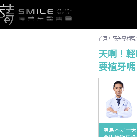
首頁
/
蒔美專欄智
天啊！輕
要植牙嗎
羅馬不是一天