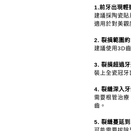
1.前牙出現輕
建議採陶瓷貼
適用於對美觀
2. 裂損範圍
建議使用3D
3. 裂損超過
裝上全瓷冠牙
4. 裂縫深
需要根管治療
齒。
5. 裂縫蔓延
可能需要拔除