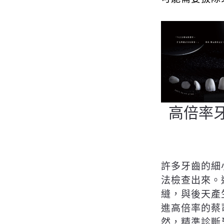
高倍率
許多牙齒的細
法檢查出來。
縫，與後天產
進高倍率的蔡
然，精準診斷