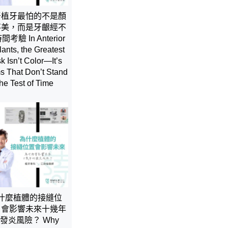
牙植牙最怕的不是顏
不美，而是牙齦經不
考驗 In Anterior
lants, the Greatest
k Isn’t Color—It’s
 That Don’t Stand
the Test of Time
什麼植體的接縫位
，會影響未來十幾年
發炎風險？ Why