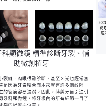
20
篇
速
牙科顯微鏡 精準診斷牙裂、輔
助微創植牙
小裂縫，肉眼很難診斷，甚至Ｘ光也經常無
這是因為牙齒咬合面本來就有許多溝紋隙
生的裂痕容易混淆。因此，蒔美牙醫引進引
司牙科顯微鏡，將牙根內的所有細節一目了
牙裂的程度與位置。