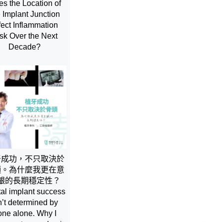
s the Location of
e Implant Junction
fect Inflammation
sk Over the Next
Decade?
牙成功，不只取決於
頭。為什麼我更在意
齦的長期穩定性？
al implant success
n’t determined by
one alone. Why I