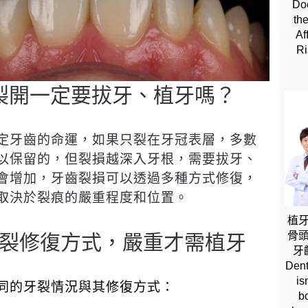
Doe
th
Af
Ri
裂開一定要拔牙、植牙嗎？
定牙齒的命運，如果只裂在牙冠表層，多數
以保留的，但裂損越深入牙根，需要拔牙、
會增加，牙齒裂損可以透過多種方式修復，
取決於裂痕的嚴重程度和位置。
植
骨
裂修復方式，嚴重才需植牙
牙
Dent
is
同的牙裂情況與其修復方式：
b