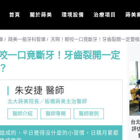
首頁
關於蒔美
環境設備
治療項目
蒔美
庫
/
蒔美一般牙科智庫
/
天啊！輕咬一口竟斷牙！牙齒裂開一定要植
咬一口竟斷牙！牙齒裂開一定
？
朱安捷 醫師
北大蒔美院長／板橋蒔美主治醫師
醫師介紹
醫師專欄
醫師案例
台
評
造成的，平日覺得沒什麼的小習慣，日積月累都