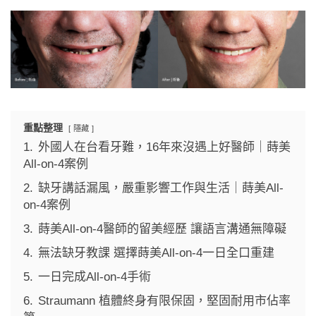
重點整理
隱藏
1.
外國人在台看牙難，16年來沒遇上好醫師｜蒔美
All-on-4案例
2.
缺牙講話漏風，嚴重影響工作與生活｜蒔美All-
on-4案例
3.
蒔美All-on-4醫師的留美經歷 讓語言溝通無障礙
4.
無法缺牙教課 選擇蒔美All-on-4一日全口重建
5.
一日完成All-on-4手術
6.
Straumann 植體終身有限保固，堅固耐用市佔率