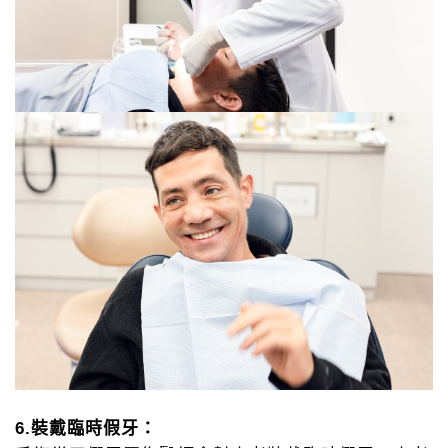
6.裝戴臨時假牙：