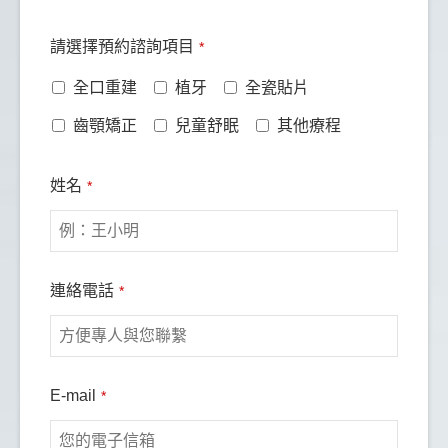
請選擇預約諮詢項目
*
全口重建
植牙
全瓷貼片
齒顎矯正
兒童舒眠
其他療程
Phone
姓名
*
Number
*
連絡電話
*
E-mail
*