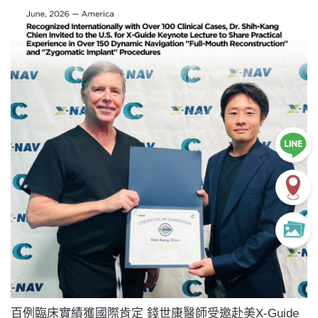
百例臨床實績獲國際肯定 錢世康醫師受邀赴美X-Guide