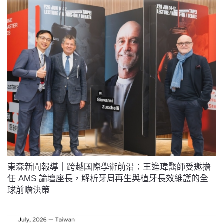
東森新聞報導｜跨越國際學術前沿：王進瑋醫師受邀擔
任 AMS 論壇座長，解析牙周再生與植牙長效維護的全
球前瞻決策