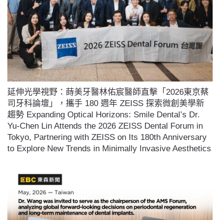
延伸光學視野：蒔美牙醫林佑宸醫師直擊「2026東京蔡
司牙科論壇」，攜手 180 週年 ZEISS 探索微創美學新
趨勢 Expanding Optical Horizons: Smile Dental’s Dr.
Yu-Chen Lin Attends the 2026 ZEISS Dental Forum in
Tokyo, Partnering with ZEISS on Its 180th Anniversary
to Explore New Trends in Minimally Invasive Aesthetics