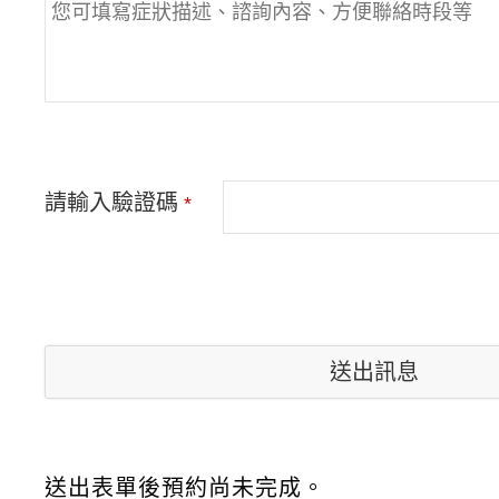
鍾O文
鍾
請輸入驗證碼
*
長期國外工作與醫師評估說
短短兩天植入植體straum
覺得金山蒔美非常有效率也
推薦給大家
送出訊息
Your
Website
*
送出表單後預約尚未完成。