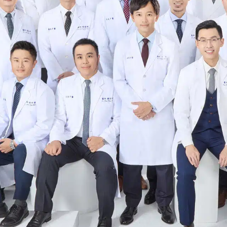
驗，一直很害怕看牙醫，但薛醫師讓我完全改觀！
像我這樣怕痛的人，真的很安心。診所環境很好，
這次的治療經驗超滿意，謝謝薛醫師！絕對是滿分
iting the dentist due to past bad experiences, but Dr. Hsue
ly cares about his patients’ comfort, especially for those w
l at ease throughout the treatment. The clinic is clean and 
s-free. thank you, Dr. Hsueh! Definitely a 5-star recommenda
科醫師的價值跟厲害之處，對於自己的牙齒一直都
照護，特別也感謝櫃檯主管專業叮嚀跟接待。