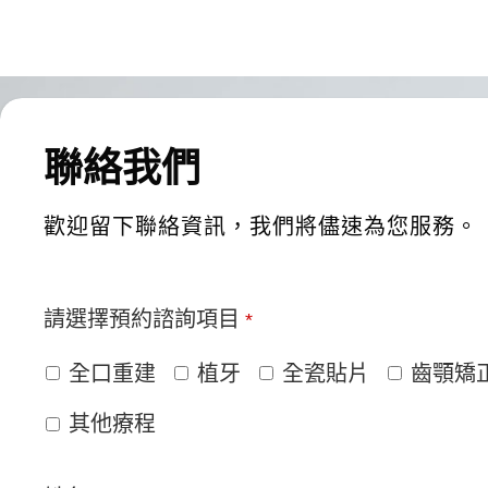
李O暄
翰
來蒔美進行看診與植牙相關
聯絡我們
檢查到診療流程都相當專業
人狀況清楚分析並給予建議
歡迎留下聯絡資訊，我們將儘速為您服務。
特別值得一提的是診所還設
點在牙科診所中相當少見。
請選擇預約諮詢項目
*
全口重建
植牙
全瓷貼片
齒顎矯
其他療程
鄭蘋果
蘋