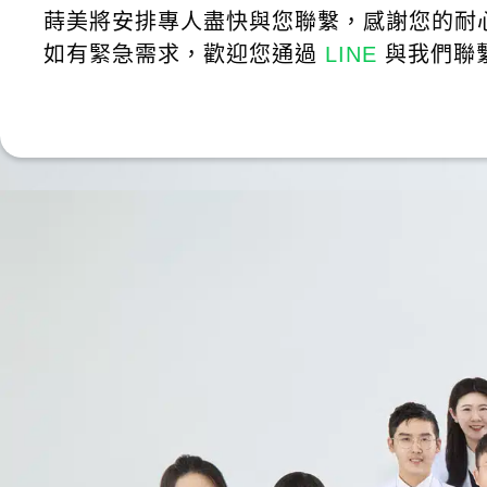
蒔美將安排專人盡快與您聯繫，感謝您的耐
如有緊急需求，歡迎您通過
LINE
與我們聯
張O修
達
牙齒崩角，來給薛醫師治療
優秀，是看牙的好選擇。
TTOTW i
t