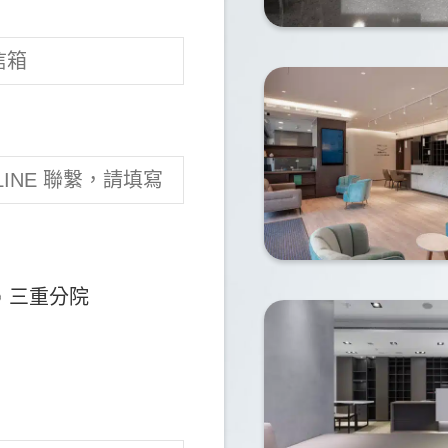
就拔牙，錯過治療時機，牙齒狀況不理想。後來因
始做水雷射牙周治療、矯正、根管、牙套與洗牙，一路配
式，也願意依我的考量重新評估，讓人感到安心，
我的矯正醫師柯瑾諭醫師說話溫和、親切，專業與
是怕看牙的人可以參考。
三重分院
很多評價才下定決心。這間診所的醫師在諮詢時就
利，術後恢復也不算不舒服，目前使用起來咬合正