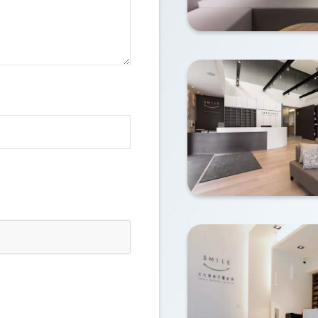
明後，確認治療及費用，馬上進行口腔掃描安排植
ann，之後三個月回國就可以進行做假牙。
讓人安心，也推薦許庭豪醫師，櫃檯小姐也很溫柔