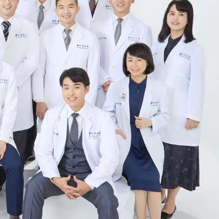
他非常細心、專業，不僅技術好，還會耐
乾淨舒適，機器也很先進，幾乎不用等
推薦！
h completely changed my perspective! He is very
ho are afraid of pain like me. His patience and
modern, The waiting time is minimal, making the
tion!
盡可能朝保存的目的去努力，感謝牙周專