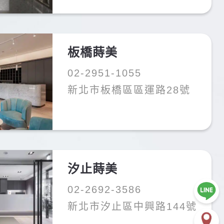
不適鼓起勇氣，在FB找到板橋蒔美牙醫
合完成🧑‍⚕️很開心遇到薛聖儒醫師，每
之後也準備交給他進行植牙。姐姐也在這
板橋蒔美
技術都很好。診所設備新穎，醫師持續進
02-2951-1055
新北市板橋區區運路28號
汐止蒔美
讓人很安心，會依照我的狀況建議最適合
02-2692-3586
常、外觀自然。整體來說是一個願意推薦
新北市汐止區中興路144號