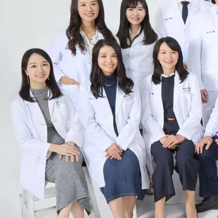
以前因為有過不好的牙醫經
心安撫患者的情緒，特別是
候，整個看診過程很順暢。
I used to be really afraid of vis
professional, meticulous, and tru
detailed explanations made me fee
whole experience smooth and stres
Just hsu
j
自己也是牙醫師非常了解專
科鄭醫師跟蒔美醫療團隊的