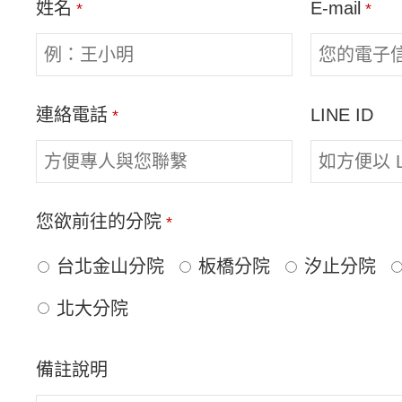
姓名
E-mail
*
*
早期看牙讓我很害怕，牙痛
診所，從2022年10月開
次都詳細說明狀況與治療方
找到適合的林佑宸醫師，而
連絡電話
LINE ID
*
修，整體服務讓人安心，若
您欲前往的分院
*
林小姐
林
台北金山分院
板橋分院
汐止分院
北大分院
做植牙前其實很猶豫，看了
的方式手術過程比想像中順
備註說明
給家人朋友的植牙經驗。