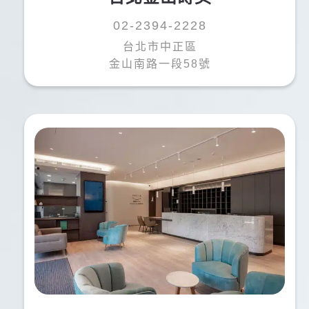
02-2394-2228
台北市中正區
金山南路一段58號
鍾O文
鍾
長期國外工作與醫師評估說明後，確認治療及費用，
馬上進行口腔掃描安排植牙。
短短兩天植入植體straumann，之後三個月回國就可
以進行做假牙。
覺得金山蒔美非常有效率也讓人安心，也推薦許庭豪
醫師，櫃檯小姐也很溫柔。
推薦給大家