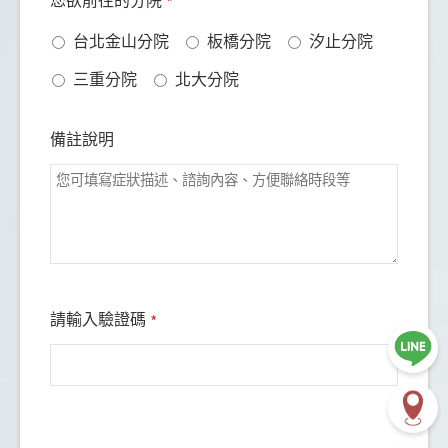
您欲前往的分院
*
Name
*
台北金山分院
板橋分院
汐止分院
早期看牙讓我很害怕，牙痛就拔牙，錯過治療時機，
三重分院
北大分院
牙齒狀況不理想。後來因不適鼓起勇氣，在FB找到
板橋蒔美牙醫診所，從2022年10月開始做水雷射牙
周治療、矯正、根管、牙套與洗牙，一路配合完成
備註說明
🧑‍⚕️很開心遇到薛聖儒醫師，每次都詳細說明狀況與
治療方式，也願意依我的考量重新評估，讓人感到安
心，之後也準備交給他進行植牙。姐姐也在這找到適
合的林佑宸醫師，而我的矯正醫師柯瑾諭醫師說話溫
和、親切，專業與技術都很好。診所設備新穎，醫師
持續進修，整體服務讓人安心，若是怕看牙的人可以
請輸入驗證碼
*
參考。