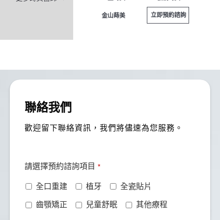
立即預約諮詢
金山蒔美
李O暄
翰
來蒔美進行看診與植牙相關評估，整體體驗非常滿
聯絡我們
意。診所環境寬敞新穎，動線規劃完善，從數位口腔
掃描、3D影像檢查到診療流程都相當專業，能感受
歡迎留下聯絡資訊，我們將儘速為您服務。
到高階牙科醫療的水準。紀皓雲醫師在植牙評估與治
療說明上非常細心，會依照個人狀況清楚分析並給予
建議，技術與經驗都讓人十分安心。
請選擇預約諮詢項目
*
特別值得一提的是診所還設有高壓氧調理設備，對術
全口重建
植牙
全瓷貼片
後修復、消腫與整體恢復幫助很大，對運動員恢復也
非常的好！這點在牙科診所中相當少見。無論是專業
齒顎矯正
兒童舒眠
其他療程
度、設備或照護細節，都值得高度推薦。