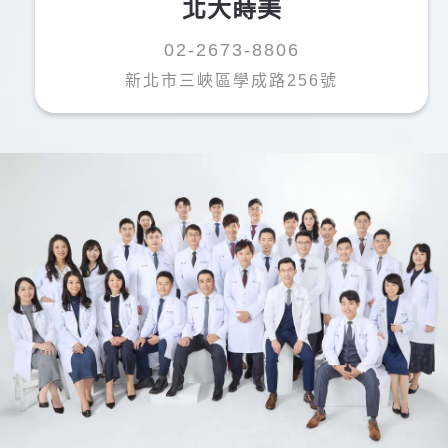
北大蒔美
痛的人，真的很安心。診所環境很好，乾淨舒適，機
器也很先進，幾乎不用等候，整個看診過程很順暢。
02-2673-8806
這次的治療經驗超滿意，謝謝薛醫師！絕對是滿分推
新北市三峽區學成路256號
薦！
I used to be really afraid of visiting the dentist due to
past bad experiences, but Dr. Hsueh completely changed
my perspective! He is very professional, meticulous, and
truly cares about his patients’ comfort, especially for
those who are afraid of pain like me. His patience and
detailed explanations made me feel at ease throughout
the treatment. The clinic is clean and modern, The
waiting time is minimal, making the whole experience
smooth and stress-free. thank you, Dr. Hsueh! Definitely
a 5-star recommendation!