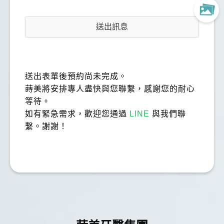
送出訊息
送出表單後預約尚未完成。
蒔美將安排專人盡快與您聯繫，感謝您的耐心
等待。
如有緊急需求，歡迎您通過
LINE
與我們聯
繫。謝謝！
林小姐
林
做植牙前其實很猶豫，看了很多評價才下定決心。這
間診所的醫師在諮詢時就讓人很安心，會依照我的狀
況建議最適合的方式手術過程比想像中順利，術後恢
復也不算不舒服，目前使用起來咬合正常、外觀自