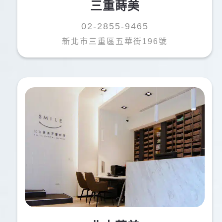
三重蒔美
02-2855-9465
新北市三重區五華街196號
TTOTW i
t
以前因為有過不好的牙醫經驗，一直很害怕看牙醫，
但薛醫師讓我完全改觀！他非常細心、專業，不僅技
術好，還會耐心安撫患者的情緒，特別是像我這樣怕