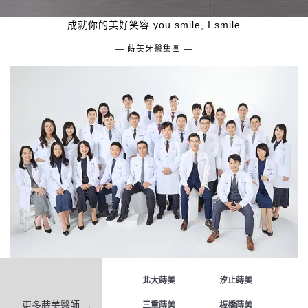
成就你的美好笑容 you smile, I smile
— 蒔美牙醫集團 —
北大蒔美
汐止蒔美
更多蒔美醫師 →
三重蒔美
板橋蒔美