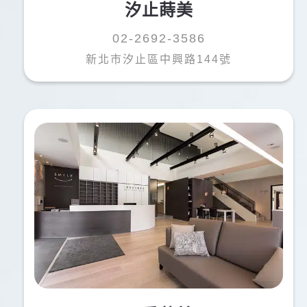
張O修
汐止蒔美
達
02-2692-3586
牙齒崩角，來給薛醫師治療，全程非常客氣，治療過
新北市汐止區中興路144號
程完全沒有不適感，診所整體相當乾淨，設備新穎，
環境好，醫生優秀，是看牙的好選擇。