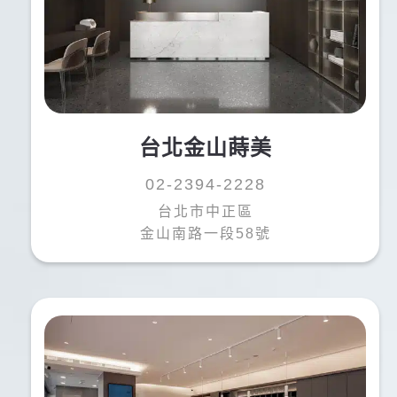
台北金山蒔美
02-2394-2228
台北市中正區
金山南路一段58號
鍾O文
鍾
長期國外工作與醫師評估說明後，確認治療及費用，
馬上進行口腔掃描安排植牙。
短短兩天植入植體straumann，之後三個月回國就可