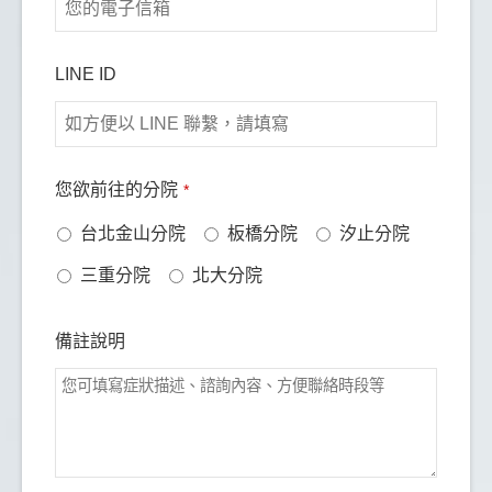
LINE ID
鄭蘋果
蘋
您欲前往的分院
*
台北金山分院
板橋分院
汐止分院
早期看牙讓我很害怕，牙痛就拔牙，錯過治療時機，
三重分院
北大分院
牙齒狀況不理想。後來因不適鼓起勇氣，在FB找到
板橋蒔美牙醫診所，從2022年10月開始做水雷射牙
周治療、矯正、根管、牙套與洗牙，一路配合完成
備註說明
🧑‍⚕️很開心遇到薛聖儒醫師，每次都詳細說明狀況與
治療方式，也願意依我的考量重新評估，讓人感到安
心，之後也準備交給他進行植牙。姐姐也在這找到適
合的林佑宸醫師，而我的矯正醫師柯瑾諭醫師說話溫
和、親切，專業與技術都很好。診所設備新穎，醫師