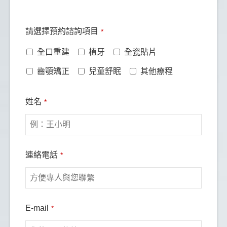
到高階牙科醫療的水準。紀皓雲醫師在植牙評估與治
療說明上非常細心，會依照個人狀況清楚分析並給予
建議，技術與經驗都讓人十分安心。
Email
請選擇預約諮詢項目
*
*
特別值得一提的是診所還設有高壓氧調理設備，對術
全口重建
植牙
全瓷貼片
後修復、消腫與整體恢復幫助很大，對運動員恢復也
非常的好！這點在牙科診所中相當少見。無論是專業
齒顎矯正
兒童舒眠
其他療程
度、設備或照護細節，都值得高度推薦。
姓名
*
連絡電話
*
E-mail
*