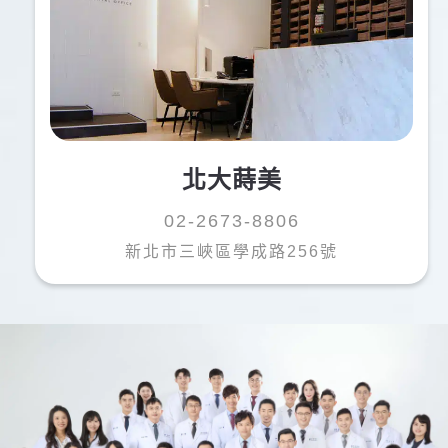
TTOTW i
t
以前因為有過不好的牙醫經驗，一直很害怕看牙醫，
但薛醫師讓我完全改觀！他非常細心、專業，不僅技
術好，還會耐心安撫患者的情緒，特別是像我這樣怕
北大蒔美
痛的人，真的很安心。診所環境很好，乾淨舒適，機
器也很先進，幾乎不用等候，整個看診過程很順暢。
02-2673-8806
這次的治療經驗超滿意，謝謝薛醫師！絕對是滿分推
新北市三峽區學成路256號
薦！
I used to be really afraid of visiting the dentist due to
past bad experiences, but Dr. Hsueh completely changed
my perspective! He is very professional, meticulous, and
truly cares about his patients’ comfort, especially for
those who are afraid of pain like me. His patience and
detailed explanations made me feel at ease throughout