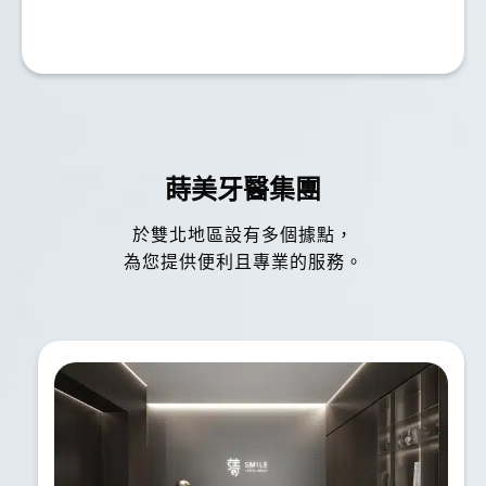
林小姐
林
做植牙前其實很猶豫，看了很多評價才下定決心。這
間診所的醫師在諮詢時就讓人很安心，會依照我的狀
況建議最適合的方式手術過程比想像中順利，術後恢
復也不算不舒服，目前使用起來咬合正常、外觀自
蒔美牙醫集團
然。整體來說是一個願意推薦給家人朋友的植牙經
於雙北地區設有多個據點，
驗。
為您提供便利且專業的服務。