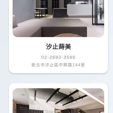
張O修
汐止蒔美
達
02-2692-3586
牙齒崩角，來給薛醫師治療，全程非常客氣，治療過
新北市汐止區中興路144號
程完全沒有不適感，診所整體相當乾淨，設備新穎，
環境好，醫生優秀，是看牙的好選擇。