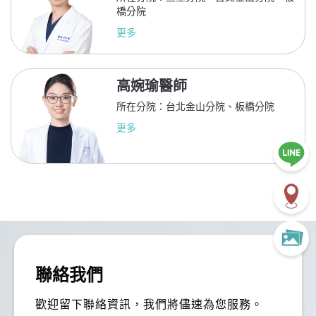
橋分院
更多
高婉瑜醫師
所在分院：台北金山分院、板橋分院
更多
李O暄
翰
來蒔美進行看診與植牙相關評估，整體體驗非常滿
聯絡我們
意。診所環境寬敞新穎，動線規劃完善，從數位口腔
掃描、3D影像檢查到診療流程都相當專業，能感受
歡迎留下聯絡資訊，我們將儘速為您服務。